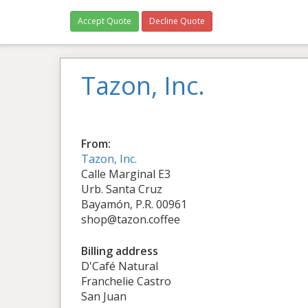
Accept Quote
Decline Quote
Tazon, Inc.
From:
Tazon, Inc.
Calle Marginal E3
Urb. Santa Cruz
Bayamón, P.R. 00961
shop@tazon.coffee
Billing address
D'Café Natural
Franchelie Castro
San Juan