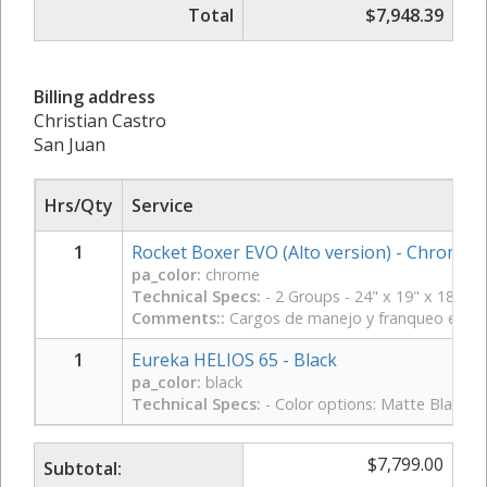
Total
$7,948.39
Billing address
Christian Castro
San Juan
Hrs/Qty
Service
1
Rocket Boxer EVO (Alto version) - Chrome
pa_color:
chrome
Technical Specs:
- 2 Groups - 24" x 19" x 18" (A
Comments::
Cargos de manejo y franqueo e impue
1
Eureka HELIOS 65 - Black
pa_color:
black
Technical Specs:
- Color options: Matte Black |
$
7,799.00
Subtotal: