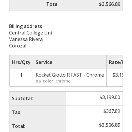
Total
$3,566.89
Billing address
Central College Uni
Vanessa Rivera
Corozal
Hrs/Qty
Service
Rate/Pric
1
Rocket Giotto R FAST - Chrome
$
3,199.0
pa_color:
chrome
$
3,199.00
Subtotal:
$
367.89
Tax:
$
3,566.89
Total: