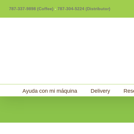
Skip
787-337-9898 (Coffee)
-
787-304-5224 (Distributor)
to
content
Ayuda con mi máquina
Delivery
Res