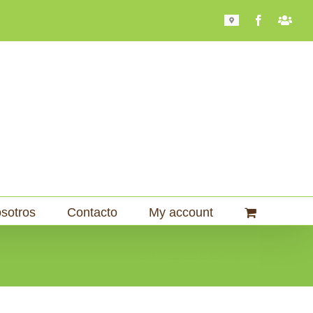
Mapa
Facebook
Bari
101
sotros
Contacto
My account
Home
Tag:
Luis Omar Barbosa