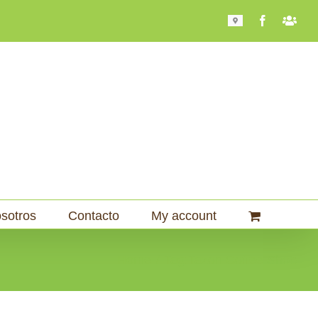
Mapa
Facebook
Bari
101
sotros
Contacto
My account
Home
Tag:
Tazon Coffee Shop