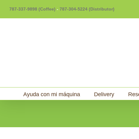
Skip
787-337-9898 (Coffee)
-
787-304-5224 (Distributor)
to
content
Ayuda con mi máquina
Delivery
Res